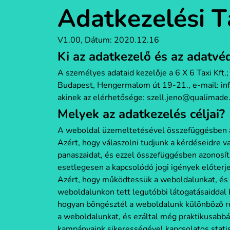
Adatkezelési T
V1.00, Dátum: 2020.12.16
Ki az adatkezelő és az adatvéd
A személyes adataid kezelője a 6 X 6 Taxi Kft.
Budapest, Hengermalom út 19-21., e-mail: info
akinek az elérhetősége: szell.jeno@qualimade
Melyek az adatkezelés céljai?
A weboldal üzemeltetésével összefüggésben az
Azért, hogy válaszolni tudjunk a kérdéseidre v
panaszaidat, és ezzel összefüggésben azonosítan
esetlegesen a kapcsolódó jogi igények előterje
Azért, hogy működtessük a weboldalunkat, és 
weboldalunkon tett legutóbbi látogatásaiddal 
hogyan böngésztél a weboldalunk különböző ré
a weboldalunkat, és ezáltal még praktikusabbá
kampányaink sikerességével kapcsolatos stati