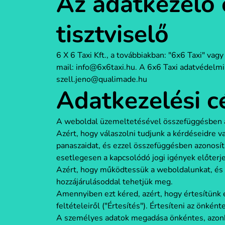
Az adatkezelő 
tisztviselő
6 X 6 Taxi Kft., a továbbiakban: "6x6 Taxi" v
mail: info@6x6taxi.hu. A 6x6 Taxi adatvédelmi t
szell.jeno@qualimade.hu
Adatkezelési c
A weboldal üzemeltetésével összefüggésben az
Azért, hogy válaszolni tudjunk a kérdéseidre v
panaszaidat, és ezzel összefüggésben azonosítan
esetlegesen a kapcsolódó jogi igények előterje
Azért, hogy működtessük a weboldalunkat, és 
hozzájárulásoddal tehetjük meg.
Amennyiben ezt kéred, azért, hogy értesítünk e
feltételeiről ("Értesítés"). Értesíteni az önkén
A személyes adatok megadása önkéntes, azon