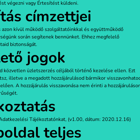
st végezni vagy Értesítést küldeni.
tás címzettjei
és azon kívül működő szolgáltatóinkkal és együttműködő
nységünk során segítenek bennünket. Ehhez megfelelő
taid biztonságát.
ető jogok
özvetlen üzletszerzés céljából történő kezelése ellen. Ezt
sz, illetve a megadott hozzájárulásod bármikor visszavonhato
elően. A hozzájárulás visszavonása nem érinti a hozzájáruláso
rűségét.
koztatás
s Adatkezelési Tájékoztatónkat, (v1.00, dátum: 2020.12.16)
oldal teljes