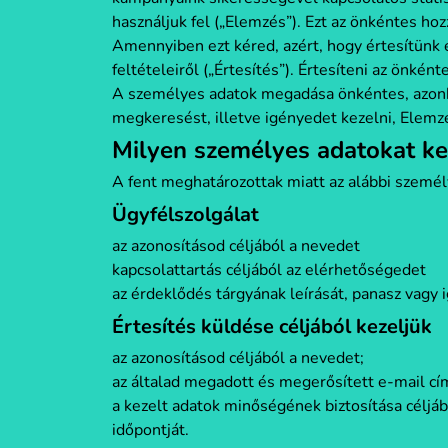
használjuk fel („Elemzés”). Ezt az önkéntes ho
Amennyiben ezt kéred, azért, hogy értesítünk e
feltételeiről („Értesítés”). Értesíteni az önkén
A személyes adatok megadása önkéntes, azon
megkeresést, illetve igényedet kezelni, Elemzé
Milyen személyes adatokat ke
A fent meghatározottak miatt az alábbi személ
Ügyfélszolgálat
az azonosításod céljából a nevedet
kapcsolattartás céljából az elérhetőségedet
az érdeklődés tárgyának leírását, panasz vagy 
Értesítés küldése céljából kezeljük
az azonosításod céljából a nevedet;
az általad megadott és megerősített e-mail cí
a kezelt adatok minőségének biztosítása célj
időpontját.