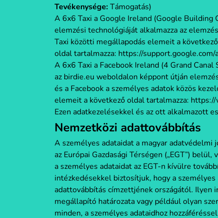
Tevékenysége:
Támogatás)
A 6x6 Taxi a Google Ireland (Google Building
elemzési technológiáját alkalmazza az elemzés
Taxi közötti megállapodás elemeit a következő
oldal tartalmazza: https://support.google.co
A 6x6 Taxi a Facebook Ireland (4 Grand Canal 
az birdie.eu weboldalon képpont útján elemzés
és a Facebook a személyes adatok közös kezel
elemeit a következő oldal tartalmazza: https
Ezen adatkezelésekkel és az ott alkalmazott es
Nemzetközi adattovábbítás
A személyes adataidat a magyar adatvédelmi j
az Európai Gazdasági Térségen („EGT”) belül, 
a személyes adataidat az EGT-n kívülre tovább
intézkedésekkel biztosítjuk, hogy a személyes
adattovábbítás címzettjének országától. Ilyen
megállapító határozata vagy például olyan sz
minden, a személyes adataidhoz hozzáféréssel 