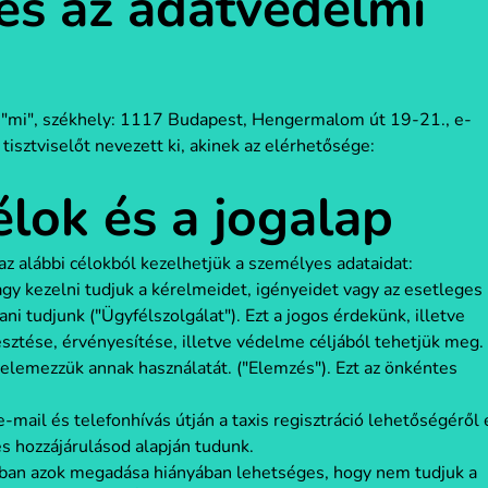
és az adatvédelmi
agy "mi", székhely: 1117 Budapest, Hengermalom út 19-21., e-
isztviselőt nevezett ki, akinek az elérhetősége:
élok és a jogalap
 alábbi célokból kezelhetjük a személyes adataidat:
agy kezelni tudjuk a kérelmeidet, igényeidet vagy az esetleges
i tudjunk ("Ügyfélszolgálat"). Ezt a jogos érdekünk, illetve
sztése, érvényesítése, illetve védelme céljából tehetjük meg.
elemezzük annak használatát. ("Elemzés"). Ezt az önkéntes
-mail és telefonhívás útján a taxis regisztráció lehetőségéről 
tes hozzájárulásod alapján tudunk.
ban azok megadása hiányában lehetséges, hogy nem tudjuk a