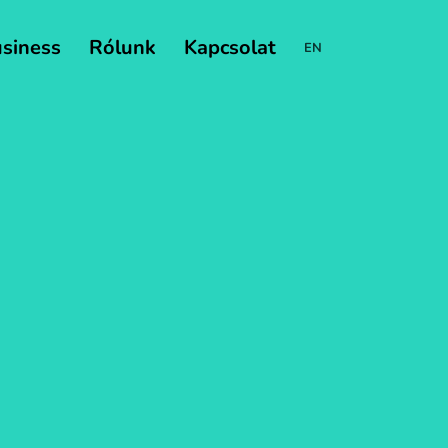
usiness
Rólunk
Kapcsolat
EN
Change
language:
EN