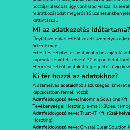
hozzájárulásodat úgy vonhatod vissza, ha leirat
feliratkozásodat megerősítő üzenetünkben jelz
kattintással.
Mi az adatkezelés időtartama
Ügyfélszolgálati célból kezelt személyes adatok
őrizzük meg.
Értesítés céljából az adataidat a hozzájáruláso
kapcsolatfelvételt követő 30 napon belül töröljü
Elemzési célból adatokat legfeljebb 2 évig kez
Ki fér hozzá az adatokhoz?
A személyes adataidhoz a szükséges ismeret el
kapcsolatban férnek hozzá:
Adatfeldolgozó neve:
Insomnia Solutions Kft. 
Tevékenysége:
Hoszting, e-mail küldés, támo
Adatfeldolgozó neve:
Trust-IT Kft. (
Székhelye
Hoszting)
Adatfeldolgozó neve:
Crystal Clear Solution Kf