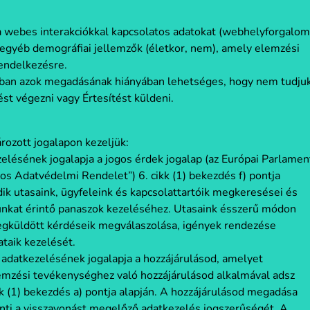
a webes interakciókkal kapcsolatos adatokat (webhelyforgalom
s egyéb demográfiai jellemzők (életkor, nem), amely elemzési
endelkezésre.
ban azok megadásának hiányában lehetséges, hogy nem tudjuk
st végezni vagy Értesítést küldeni.
rozott jogalapon kezeljük:
zelésének jogalapja a jogos érdek jogalap (az Európai Parlamen
os Adatvédelmi Rendelet”) 6. cikk (1) bekezdés f) pontja
ik utasaink, ügyfeleink és kapcsolattartóik megkeresései és
sunkat érintő panaszok kezeléséhez. Utasaink ésszerű módon
egküldött kérdéseik megválaszolása, igények rendezése
taik kezelését.
adatkezelésének jogalapja a hozzájárulásod, amelyet
 Elemzési tevékenységhez való hozzájárulásod alkalmával adsz
 (1) bekezdés a) pontja alapján. A hozzájárulásod megadása
nti a visszavonást megelőző adatkezelés jogszerűségét. A