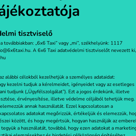
ájékoztatója
elmi tisztviselő
; a továbbiakban: „6x6 Taxi” vagy „mi”, székhelyünk: 1117
@6x6taxi.hu. A 6x6 Taxi adatvédelmi tisztviselőt nevezett ki
.hu
 alábbi célokból kezelhetjük a személyes adataidat:
agy kezelni tudjuk a kérelmeidet, igényeidet vagy az esetleges
i tudjunk („Ügyfélszolgálat”). Ezt a jogos érdekünk, illetve
sztése, érvényesítése, illetve védelme céljából tehetjük meg.
elemezzük annak használatát. Ezzel kapcsolatosan a
kapcsolatos adatokat megőrizzük, értékeljük és elemezzük, ho
szei között, és hogy megértsük, hogyan használják az embere
 tegyük a használatát, továbbá, hogy ezen adatokat a marketin
sztikai elemzésekhez és hirdetési célközönség építéséhez