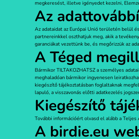
megkeresést, illetve igényedet kezelni, Elemzé
Az adattovábbí
Az adataidat az Európai Unió területén belül 
partnereinkkel oszthatjuk meg, akik a tevéke
garanciákat vezettünk be, és megőrizzük az ada
A Téged megill
Bármikor TILTAKOZHATSZ a személyes adataid k
meghaladóan bármikor ingyenesen leiratkozhat
kiegészítő tájékoztatásban foglaltaknak megfel
lapuló, a visszavonás előtti adatkezelés jogsze
Kiegészítő tájé
További információért olvasd el alább a Telje
A birdie.eu web