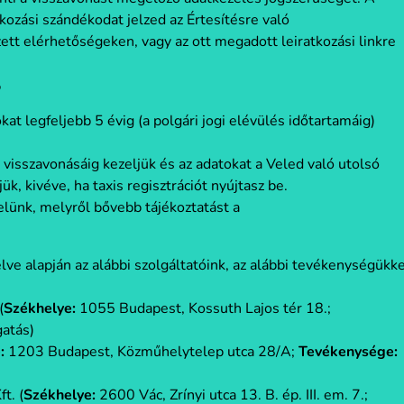
kozási szándékodat jelzed az Értesítésre való
ett elérhetőségeken, vagy az ott megadott leiratkozási linkre
?
at legfeljebb 5 évig (a polgári jogi elévülés időtartamáig)
d visszavonásáig kezeljük és az adatokat a Veled való utolsó
k, kivéve, ha taxis regisztrációt nyújtasz be.
elünk, melyről bővebb tájékoztatást a
ve alapján az alábbi szolgáltatóink, az alábbi tevékenységükke
(
Székhelye:
1055 Budapest, Kossuth Lajos tér 18.;
gatás)
:
1203 Budapest, Közműhelytelep utca 28/A;
Tevékenysége:
t. (
Székhelye:
2600 Vác, Zrínyi utca 13. B. ép. III. em. 7.;